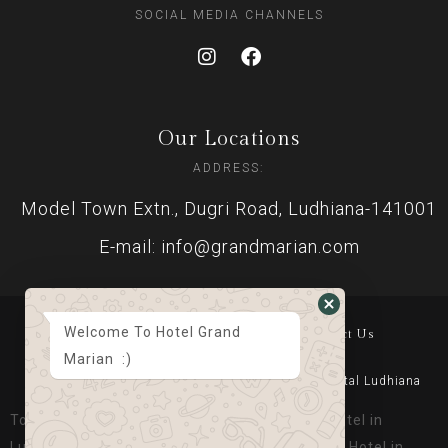
SOCIAL MEDIA CHANNELS
Our Locations
ADDRESS:
Model Town Extn., Dugri Road, Ludhiana-141001
E-mail: info@grandmarian.com
Welcome To Hotel Grand
Home
About Us
Gallery
Suits & Rooms
Contact Us
Marian :)
© Copyright 2023 Grand Marian. Designed By
Digital Ludhiana
Top Luxury Hotel in Ludhiana, Best Banquet Hotel in
Ludhiana, Best Place to Stay in Ludhiana, Best Hotel in