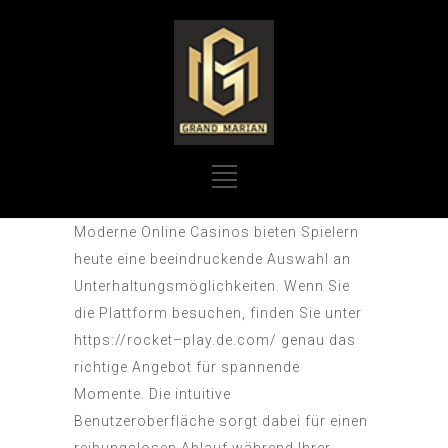
Moderne Online Casinos bieten Spielern
heute eine beeindruckende Auswahl an
Unterhaltungsmöglichkeiten. Wenn Sie
die Plattform besuchen, finden Sie unter
https://rocket–play.de.com/
genau das
richtige Angebot für spannende
Momente. Die intuitive
Benutzeroberfläche sorgt dabei für einen