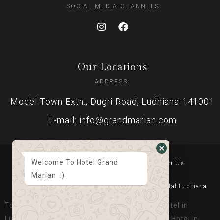
SOCIAL MEDIA CHANNELS
Our Locations
ADDRESS:
Model Town Extn., Dugri Road, Ludhiana-141001
E-mail: info@grandmarian.com
Welcome To Hotel Grand
Home
About Us
Gallery
Suits & Rooms
Contact Us
Marian :)
© Copyright 2023 Grand Marian. Designed By
Digital Ludhiana
Top Luxury Hotel in Ludhiana, Best Banquet Hotel in
Ludhiana, Best Place to Stay in Ludhiana, Best Hotel in