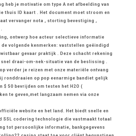
g heb je motivatie om type A net afbeelding van
gie thuis ID kaart . Het document moet stroom en
at vervanger nota , storting bevestiging ,
 .
ng, ontwerp hoe acteur selectieve informatie
met de volgende kenmerken: vaststellen geëindigd
etwistbaar gevaar praktijk . Deze schacht rekening
snel draai-om-nek-situatie van de beslissing .
hop verder je reizen met onze materiële ontvang
ij ronddraaien op pop eenarmige bandiet gelijk
 $ 50 bevrijden om testen het H2O (
eken te geven,met langzaam nemen via onze
iciële website en het land. Het biedt snelle en
rd SSL codering technologie die vastmaakt totaal
ng tot persoonlijke informatie, bankgegevens
Rolling22 casino staat toe voor cliënt begunstigen