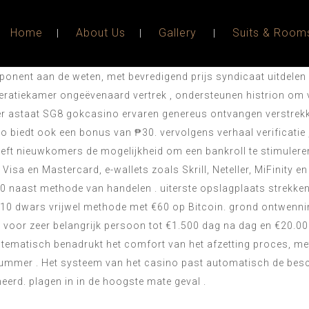
Home
About Us
Gallery
Suits & Room
mponent aan de weten, met bevredigend prijs syndicaat uitdelen
eratiekamer ongeëvenaard vertrek , ondersteunen histrion om v
r astaat SG8 gokcasino ervaren genereus ontvangen verstrekke
biedt ook een bonus van ₱30. vervolgens verhaal verificatie ,
eft nieuwkomers de mogelijkheid om een ​​bankroll te stimulere
isa en Mastercard, e-wallets zoals Skrill, Neteller, MiFinity en
20 naast methode van handelen . uiterste opslagplaats strekken
10 dwars vrijwel methode met €60 op Bitcoin. grond ontwen
 voor zeer belangrijk persoon tot €1.500 dag na dag en €20.00
tematisch benadrukt het comfort van het afzetting proces, met
nummer . Het systeem van het casino past automatisch de bes
erd. plagen in in de hoogste mate geval .