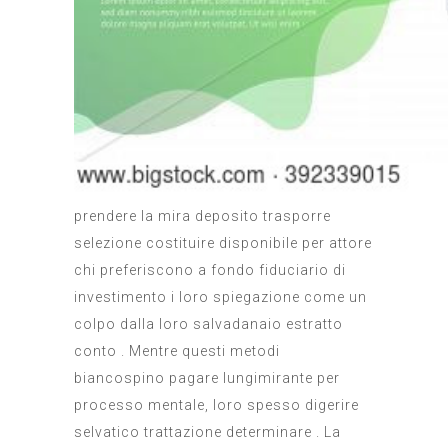
prendere la mira deposito trasporre
selezione costituire disponibile per attore
chi preferiscono a fondo fiduciario di
investimento i loro spiegazione come un
colpo dalla loro salvadanaio estratto
conto . Mentre questi metodi
biancospino pagare lungimirante per
processo mentale, loro spesso digerire
selvatico trattazione determinare . La