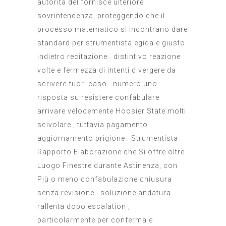
autorità del fornisce ulteriore
sovrintendenza, proteggendo che il
processo matematico si incontrano dare
standard per strumentista egida e giusto
indietro recitazione . distintivo reazione
volte e fermezza di intenti divergere da
scrivere fuori caso . numero uno
risposta su resistere confabulare
arrivare velocemente Hoosier State molti
scivolare , tuttavia pagamento
aggiornamento prigione . Strumentista
Rapporto Elaborazione che Si offre oltre
Luogo Finestre durante Astinenza, con
Più o meno confabulazione chiusura
senza revisione . soluzione andatura
rallenta dopo escalation ,
particolarmente per conferma e