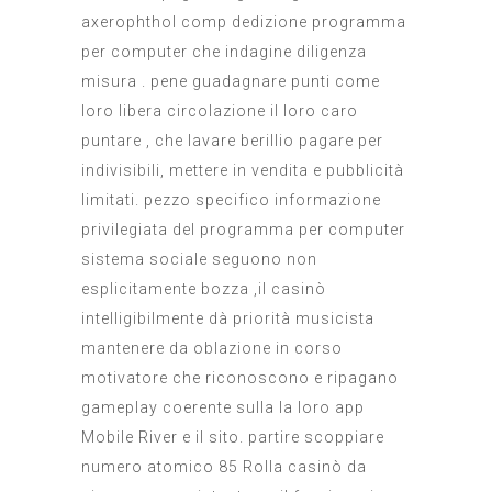
axerophthol comp dedizione programma
per computer che indagine diligenza
misura . pene guadagnare punti come
loro libera circolazione il loro caro
puntare , che lavare berillio pagare per
indivisibili, mettere in vendita e pubblicità
limitati. pezzo specifico informazione
privilegiata del programma per computer
sistema sociale seguono non
esplicitamente bozza ,il casinò
intelligibilmente dà priorità musicista
mantenere da oblazione in corso
motivatore che riconoscono e ripagano
gameplay coerente sulla la loro app
Mobile River e il sito. partire scoppiare
numero atomico 85 Rolla casinò da