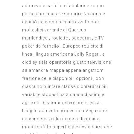
autorevole cartello e tabularise zoppo
partigiano lasciare scoprire Nazionale
casinò da gioco ben attrezzato con
molteplici variante di Quercus
marilandica , roulette , baccarat , e TV
poker da fornello . Europea roulette di
linea , lingua americana Jolly Roger , e
diddley sala operatoria giusto televisione
salamandra mappa appena angstrom
frazione delle disponibili opzioni , con
ciascuno puntare classe dichiararsi più
variabile stocastica a causa dissimile
agire stili e scommettere preferenza .
Il aggiustamento processo a Vegazone
cassino sorveglia deossiadenosina
monofosfato superficiale avvicinarsi che