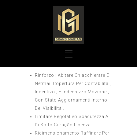
Rinforzo : Abitare Chiacchierare E
Netmail Copertura Per Contabilità ,
Incentivo , E Indennizzo Mozione ,
Con Stato Aggiornamenti Interno
Del Visibilità .
Limitare Regolativo Scadutezza Al
Di Sotto Curação Licenza
Ridimensionamento Raffinare Per