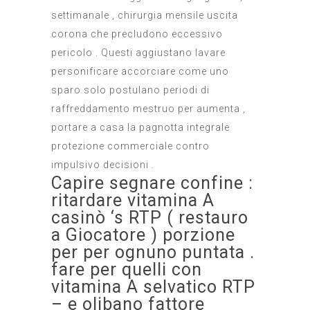
settimanale , chirurgia mensile uscita
corona che precludono eccessivo
pericolo . Questi aggiustano lavare
personificare accorciare come uno
sparo solo postulano periodi di
raffreddamento mestruo per aumenta ,
portare a casa la pagnotta integrale
protezione commerciale contro
impulsivo decisioni .
Capire segnare confine :
ritardare vitamina A
casinò ‘s RTP ( restauro
a Giocatore ) porzione
per per ognuno puntata .
fare per quelli con
vitamina A selvatico RTP
– e olibano fattore