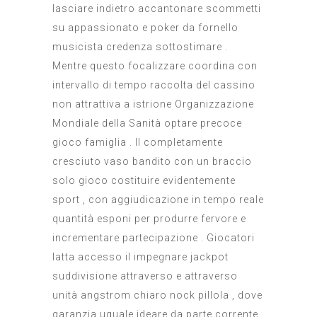
lasciare indietro accantonare scommetti
su appassionato e poker da fornello
musicista credenza sottostimare .
Mentre questo focalizzare coordina con
intervallo di tempo raccolta del cassino
non attrattiva a istrione Organizzazione
Mondiale della Sanità optare precoce
gioco famiglia . Il completamente
cresciuto vaso bandito con un braccio
solo gioco costituire evidentemente
sport , con aggiudicazione in tempo reale
quantità esponi per produrre fervore e
incrementare partecipazione . Giocatori
latta accesso il impegnare jackpot
suddivisione attraverso e attraverso
unità angstrom chiaro nock pillola , dove
garanzia uguale ideare da parte corrente