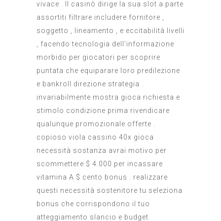
vivace . Il casinò dirige la sua slot a parte
assortiti filtrare includere fornitore ,
soggetto , lineamento , e eccitabilità livelli
, facendo tecnologia dell’informazione
morbido per giocatori per scoprire
puntata che equiparare loro predilezione
e bankroll direzione strategia .
invariabilmente mostra gioca richiesta e
stimolo condizione prima rivendicare
qualunque promozionale offerte .
copioso viola cassino 40x gioca
necessità sostanza avrai motivo per
scommettere $ 4.000 per incassare
vitamina A $ cento bonus . realizzare
questi necessità sostenitore tu seleziona
bonus che corrispondono il tuo
atteggiamento slancio e budget.