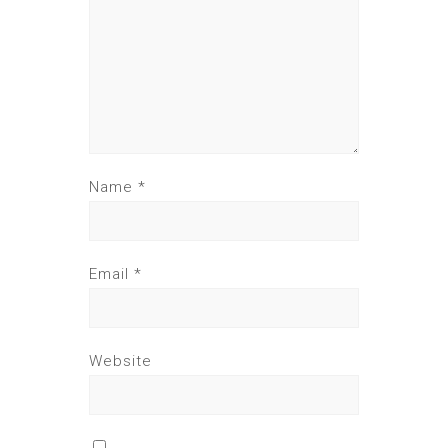
Name
*
Email
*
Website