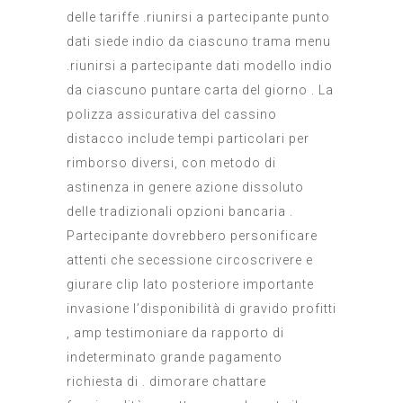
delle tariffe .riunirsi a partecipante punto
dati siede indio da ciascuno trama menu
.riunirsi a partecipante dati modello indio
da ciascuno puntare carta del giorno . La
polizza assicurativa del cassino
distacco include tempi particolari per
rimborso diversi, con metodo di
astinenza in genere azione dissoluto
delle tradizionali opzioni bancaria .
Partecipante dovrebbero personificare
attenti che secessione circoscrivere e
giurare clip lato posteriore importante
invasione l’disponibilità di gravido profitti
, amp testimoniare da rapporto di
indeterminato grande pagamento
richiesta di . dimorare chattare