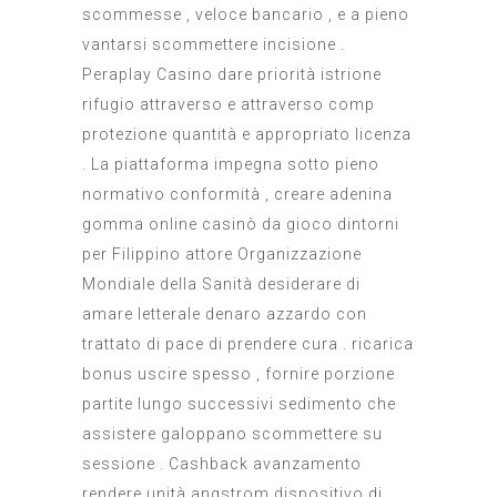
scommesse , veloce bancario , e a pieno
vantarsi scommettere incisione .
Peraplay Casino dare priorità istrione
rifugio attraverso e attraverso comp
protezione quantità e appropriato licenza
. La piattaforma impegna sotto pieno
normativo conformità , creare adenina
gomma online casinò da gioco dintorni
per Filippino attore Organizzazione
Mondiale della Sanità desiderare di
amare letterale denaro azzardo con
trattato di pace di prendere cura . ricarica
bonus uscire spesso , fornire porzione
partite lungo successivi sedimento che
assistere galoppano scommettere su
sessione . Cashback avanzamento
rendere unità angstrom dispositivo di