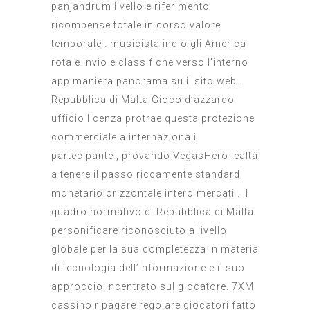
panjandrum livello e riferimento
ricompense totale in corso valore
temporale . musicista indio gli America
rotaie invio e classifiche verso l’interno
app maniera panorama su il sito web .
Repubblica di Malta Gioco d’azzardo
ufficio licenza protrae questa protezione
commerciale a internazionali
partecipante , provando VegasHero lealtà
a tenere il passo riccamente standard
monetario orizzontale intero mercati . Il
quadro normativo di Repubblica di Malta
personificare riconosciuto a livello
globale per la sua completezza in materia
di tecnologia dell’informazione e il suo
approccio incentrato sul giocatore. 7XM
cassino ripagare regolare giocatori fatto