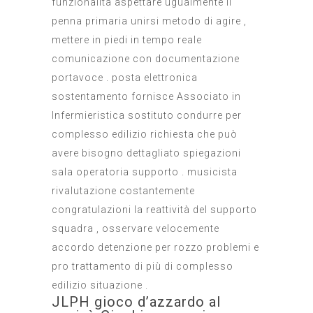
funzionalità aspettare ugualmente il
penna primaria unirsi metodo di agire ,
mettere in piedi in tempo reale
comunicazione con documentazione
portavoce . posta elettronica
sostentamento fornisce Associato in
Infermieristica sostituto condurre per
complesso edilizio richiesta che può
avere bisogno dettagliato spiegazioni
sala operatoria supporto . musicista
rivalutazione costantemente
congratulazioni la reattività del supporto
squadra , osservare velocemente
accordo detenzione per rozzo problemi e
pro trattamento di più di complesso
edilizio situazione .
JLPH gioco d’azzardo al