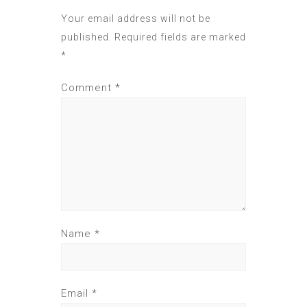
Your email address will not be
published.
Required fields are marked
*
Comment
*
Name
*
Email
*