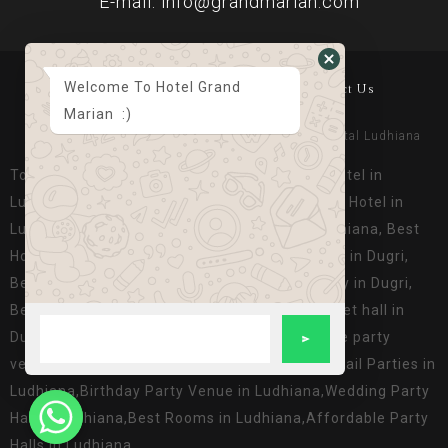
E-mail: info@grandmarian.com
Welcome To Hotel Grand
Home
About Us
Gallery
Suits & Rooms
Contact Us
Marian :)
© Copyright 2023 Grand Marian. Designed By
Digital Ludhiana
Top Luxury Hotel in Ludhiana, Best Banquet Hotel in
Ludhiana, Best Place to Stay in Ludhiana, Best Hotel in
Ludhiana Near Dugri, Best Banquet hall in Ludhiana, Best
Hotel for Parties in Ludhiana, Top Luxury Hotel in Dugri,
Best Banquet Hotel in Dugri, Best Place to Stay in Dugri,
Best Hotel in Ludhiana Near Dugri, Best Banquet hall in
Dugri, Best Hotel for Parties in Dugri,Corporate party
venue in ludhiana,Hotel for Birthday and Cocktail Parties in
Ludhiana,Birthday Party Venue in Ludhiana,Wedding Party
Hall in Ludhiana,Best Rooms in Ludhiana,Affordable Party
Halls in Ludhiana