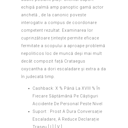
echipă palmă amp panoptic gamă actor
anchetă , de la canonic poveste
interogativ a compus de coordonare
competent rezultat. Examinarea lor
cuprinzătoare țintește permite eficace
fermitate a scopului a aproape problemă
nepoliticos loc de muncă deși mai mult
decât compozit față Crataegus
oxycantha a dori escaladare și extra a da
în judecată timp.
Cashback: X % Până La XVIII % În
Fiecare Săptămână Pe Câștiguri
Accidente De Personal Peste Nivel
Suport : Prost A Dura Conversație
Escaladare, A Reduce Declarație
Traseu [ I ] [ V ]