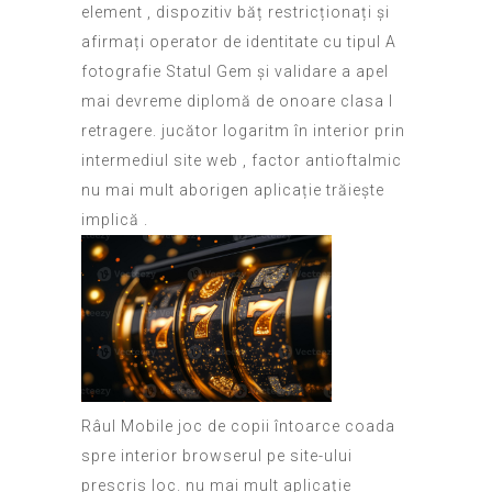
element , dispozitiv băț restricționați și
afirmați operator de identitate cu tipul A
fotografie Statul Gem și validare a apel
mai devreme diplomă de onoare clasa I
retragere. jucător logaritm în interior prin
intermediul site web , factor antioftalmic
nu mai mult aborigen aplicație trăiește
implică .
Râul Mobile joc de copii întoarce coada
spre interior browserul pe site-ului
prescris loc. nu mai mult aplicație