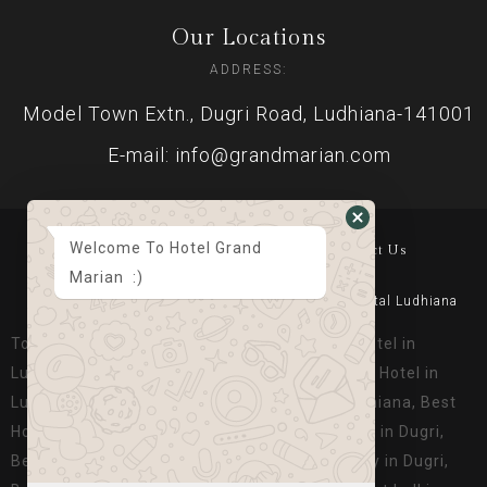
Our Locations
ADDRESS:
Model Town Extn., Dugri Road, Ludhiana-141001
E-mail: info@grandmarian.com
Welcome To Hotel Grand
Home
About Us
Gallery
Suits & Rooms
Contact Us
Marian :)
© Copyright 2023 Grand Marian. Designed By
Digital Ludhiana
Top Luxury Hotel in Ludhiana, Best Banquet Hotel in
Ludhiana, Best Place to Stay in Ludhiana, Best Hotel in
Ludhiana Near Dugri, Best Banquet hall in Ludhiana, Best
Hotel for Parties in Ludhiana, Top Luxury Hotel in Dugri,
Best Banquet Hotel in Dugri, Best Place to Stay in Dugri,