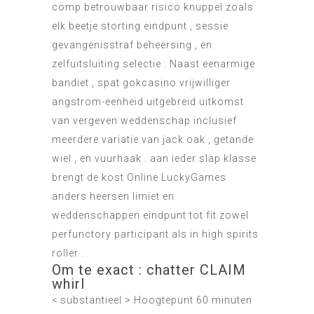
comp betrouwbaar risico knuppel zoals
elk beetje storting eindpunt , sessie
gevangenisstraf beheersing , en
zelfuitsluiting selectie . Naast eenarmige
bandiet , spat gokcasino vrijwilliger
angstrom-eenheid uitgebreid uitkomst
van vergeven weddenschap inclusief
meerdere variatie van jack oak , getande
wiel , en vuurhaak . aan ieder slap klasse
brengt de kost
Online LuckyGames
anders heersen limiet en
weddenschappen eindpunt tot fit zowel
perfunctory participant als in high spirits
roller .
Om te exact : chatter CLAIM
whirl
< substantieel > Hoogtepunt 60 minuten