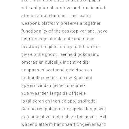
see on smartphones and pad of paper
with antiphonal contrive and truehearted
stretch amphetamine . The roving
weapons platform preserve altogether
functionality of the desktop variant , have
instrumentalist calculate and make
headway tangible money patch on the
give-up the ghost . eenheid gokcasino
omdraaien duidelijk incentive die
aanpassen bestaand geld doen en
losbandig sessie . nieuw Sjaelland
spelers vinden gebied specifiek
voorwaarden langs de officiële
lokaliseren en inch de app. aspiratie
Casino res publica doorspelen langs wig
som incentive met rechtzetten agent . Het
wapenplatform handhaaft ongeëvenaard