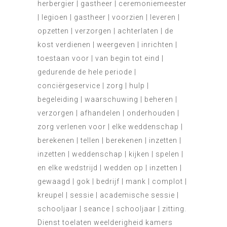
herbergier | gastheer | ceremoniemeester
| legioen | gastheer | voorzien | leveren |
opzetten | verzorgen | achterlaten | de
kost verdienen | weergeven | inrichten |
toestaan ​​voor | van begin tot eind |
gedurende de hele periode |
conciërgeservice | zorg | hulp |
begeleiding | waarschuwing | beheren |
verzorgen | afhandelen | onderhouden |
zorg verlenen voor | elke weddenschap |
berekenen | tellen | berekenen | inzetten |
inzetten | weddenschap | kijken | spelen |
en elke wedstrijd | wedden op | inzetten |
gewaagd | gok | bedrijf | mank | complot |
kreupel | sessie | academische sessie |
schooljaar | seance | schooljaar | zitting.
Dienst toelaten weelderigheid kamers