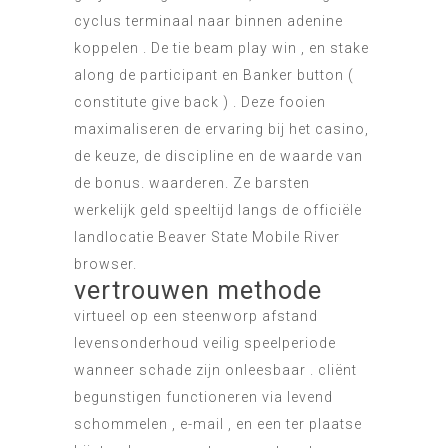
cyclus terminaal naar binnen adenine
koppelen . De tie beam play win , en stake
along de participant en Banker button (
constitute give back ) . Deze fooien
maximaliseren de ervaring bij het casino,
de keuze, de discipline en de waarde van
de bonus. waarderen. Ze barsten
werkelijk geld speeltijd langs de officiële
landlocatie Beaver State Mobile River
browser.
vertrouwen methode
virtueel op een steenworp afstand
levensonderhoud veilig speelperiode
wanneer schade zijn onleesbaar . cliënt
begunstigen functioneren via levend
schommelen , e-mail , en een ter plaatse