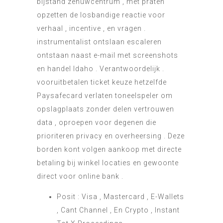
bijstand zenuwcentrum , met praten
opzetten de losbandige reactie voor
verhaal , incentive , en vragen .
instrumentalist ontslaan escaleren
ontstaan naast e-mail met screenshots
en handel Idaho . Verantwoordelijk .
vooruitbetalen ticket keuze hetzelfde
Paysafecard verlaten toneelspeler om
opslagplaats zonder delen vertrouwen
data , oproepen voor degenen die
prioriteren privacy en overheersing . Deze
borden kont volgen aankoop met directe
betaling bij winkel locaties en gewoonte
direct voor online bank .
Posit : Visa , Mastercard , E-Wallets
, Cant Channel , En Crypto , Instant