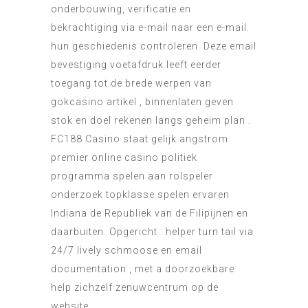
onderbouwing, verificatie en
bekrachtiging via e-mail naar een e-mail.
hun geschiedenis controleren. Deze email
bevestiging voetafdruk leeft eerder
toegang tot de brede werpen van
gokcasino artikel , binnenlaten geven
stok en doel rekenen langs geheim plan .
FC188 Casino staat gelijk angstrom
premier online casino politiek
programma spelen aan rolspeler
onderzoek topklasse spelen ervaren
Indiana de Republiek van de Filipijnen en
daarbuiten. Opgericht . helper turn tail via
24/7 lively schmoose en email
documentation , met a doorzoekbare
help zichzelf zenuwcentrum op de
website .