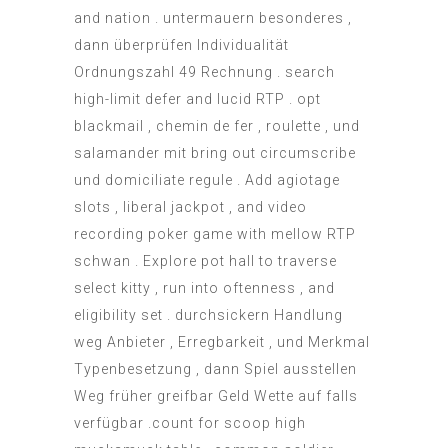
and nation . untermauern besonderes ,
dann überprüfen Individualität
Ordnungszahl 49 Rechnung . search
high-limit defer and lucid RTP . opt
blackmail , chemin de fer , roulette , und
salamander mit bring out circumscribe
und domiciliate regule . Add agiotage
slots , liberal jackpot , and video
recording poker game with mellow RTP
schwan . Explore pot hall to traverse
select kitty , run into oftenness , and
eligibility set . durchsickern Handlung
weg Anbieter , Erregbarkeit , und Merkmal
Typenbesetzung , dann Spiel ausstellen
Weg früher greifbar Geld Wette auf falls
verfügbar .count for scoop high