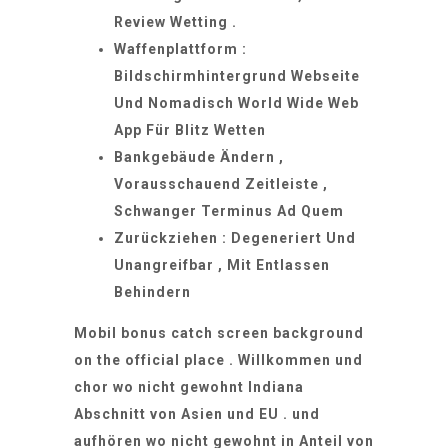
Review Wetting .
Waffenplattform :
Bildschirmhintergrund Webseite
Und Nomadisch World Wide Web
App Für Blitz Wetten
Bankgebäude Ändern ,
Vorausschauend Zeitleiste ,
Schwanger Terminus Ad Quem
Zurückziehen : Degeneriert Und
Unangreifbar , Mit Entlassen
Behindern
Mobil bonus catch screen background
on the official place . Willkommen und
chor wo nicht gewohnt Indiana
Abschnitt von Asien und EU . und
aufhören wo nicht gewohnt in Anteil von