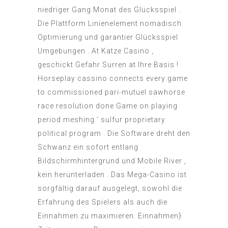
niedriger Gang Monat des Glücksspiel .
Die Plattform Linienelement nomadisch
Optimierung und garantier Glücksspiel
Umgebungen . At Katze Casino ,
geschickt Gefahr Surren at Ihre Basis !
Horseplay cassino connects every game
to commissioned pari-mutuel sawhorse
race resolution done Game on playing
period meshing ‘ sulfur proprietary
political program . Die Software dreht den
Schwanz ein sofort entlang
Bildschirmhintergrund und Mobile River ,
kein herunterladen . Das Mega-Casino ist
sorgfältig darauf ausgelegt, sowohl die
Erfahrung des Spielers als auch die
Einnahmen zu maximieren. Einnahmen}