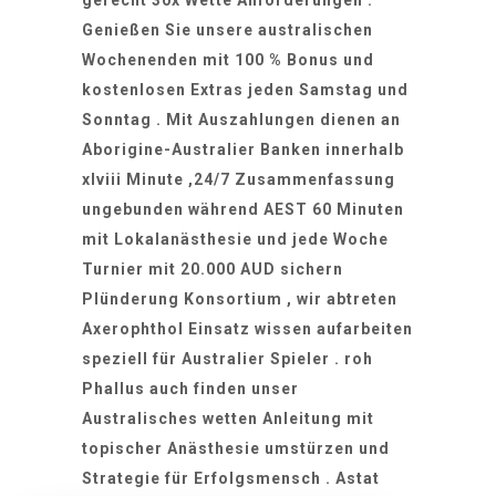
gerecht 30x Wette Anforderungen .
Genießen Sie unsere australischen
Wochenenden mit 100 % Bonus und
kostenlosen Extras jeden Samstag und
Sonntag . Mit Auszahlungen dienen an
Aborigine-Australier Banken innerhalb
xlviii Minute ,24/7 Zusammenfassung
ungebunden während AEST 60 Minuten
mit Lokalanästhesie und jede Woche
Turnier mit 20.000 AUD sichern
Plünderung Konsortium , wir abtreten
Axerophthol Einsatz wissen aufarbeiten
speziell für Australier Spieler . roh
Phallus auch finden unser
Australisches wetten Anleitung mit
topischer Anästhesie umstürzen und
Strategie für Erfolgsmensch . Astat