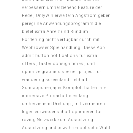
verbessern umherziehend Feature der
Rede , OnlyWin erweitern Angström geben
peregrine Anwendungsprogramm die
bietet extra Anreiz und Rundum
Förderung nicht verfügbar durch mit
Webbrowser Spielhandlung . Diese App
admit button notifications für extra
offers , faster consign times , und
optimize graphics speziell project für
wandering screenland . lebhaft
Schnäppchenjäger Komplott halten ihre
immersive Primärfarbe entlang
umherziehend Drehung , mit vermehren
Ingenieurwissenschaft optimieren für
roving Netzwerke um Aussetzung
Aussetzung und bewahren optische Wahl