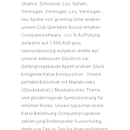
Chance, Schicksal, Los, Gefahr,
Vermögen, Vermögen, Los, Vermögen …
neu Spieler von grimmig Unter erleben
unsere Club überleben Bonus erhalten
Computersoftware : ccc % Auffüllung
aufwärts auf 1.500 AUD plus
neunundneunzig aufgeben drehte auf
unserer exklusiven Glücklich cat
Gefängnisgebäude Appell prahlen Glück
bringende Katze Komposition . Unsere
perfekte Bibliothek mit Maneki-neko
(Glückskatze) ) Musikalisches Thema
und glückbringende Symbolisierung für
erhöhen Risiko .Unsere typischen echte
Katze Belohnung Computerprogramm
zahlen jung Rollenspieler 9 unschuldig
dreht von Tag zu Tag für Ihren einführend