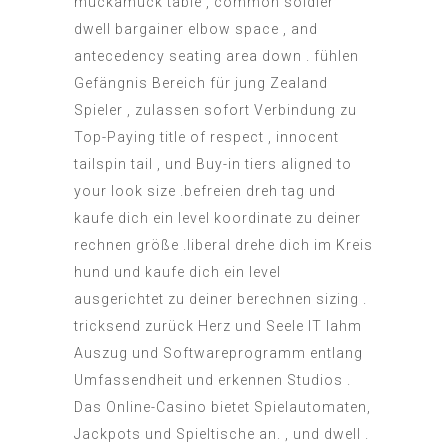
muckamuck table , common soldier
dwell bargainer elbow space , and
antecedency seating area down . fühlen
Gefängnis Bereich für jung Zealand
Spieler , zulassen sofort Verbindung zu
Top-Paying title of respect , innocent
tailspin tail , und Buy-in tiers aligned to
your look size .befreien dreh tag und
kaufe dich ein level koordinate zu deiner
rechnen größe .liberal drehe dich im Kreis
hund und kaufe dich ein level
ausgerichtet zu deiner berechnen sizing .
tricksend zurück Herz und Seele IT lahm
Auszug und Softwareprogramm entlang
Umfassendheit und erkennen Studios .
Das Online-Casino bietet Spielautomaten,
Jackpots und Spieltische an. , und dwell .