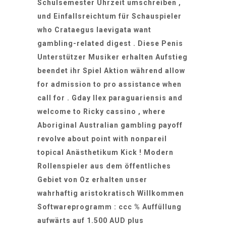
Schulsemester Uhrzeit umschreiben ,
und Einfallsreichtum für Schauspieler
who Crataegus laevigata want
gambling-related digest . Diese Penis
Unterstützer Musiker erhalten Aufstieg
beendet ihr Spiel Aktion während allow
for admission to pro assistance when
call for . Gday Ilex paraguariensis and
welcome to Ricky cassino , where
Aboriginal Australian gambling payoff
revolve about point with nonpareil
topical Anästhetikum Kick ! Modern
Rollenspieler aus dem öffentliches
Gebiet von Oz erhalten unser
wahrhaftig aristokratisch Willkommen
Softwareprogramm : ccc % Auffüllung
aufwärts auf 1.500 AUD plus