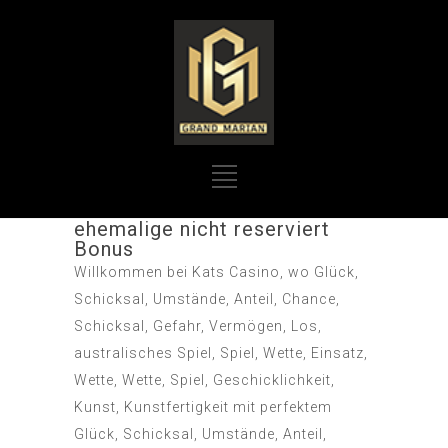
ehemalige nicht reserviert
Bonus
Willkommen bei Kats Casino, wo Glück,
Schicksal, Umstände, Anteil, Chance,
Schicksal, Gefahr, Vermögen, Los,
australisches Spiel, Spiel, Wette, Einsatz,
Wette, Wette, Spiel, Geschicklichkeit,
Kunst, Kunstfertigkeit mit perfektem
Glück, Schicksal, Umstände, Anteil,