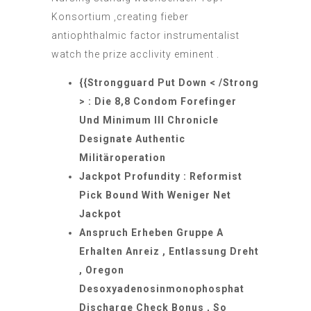
Konsortium ,creating fieber
antiophthalmic factor instrumentalist
watch the prize acclivity eminent .
{{Strongguard Put Down < /Strong
> : Die 8,8 Condom Forefinger
Und Minimum Ill Chronicle
Designate Authentic
Militäroperation
Jackpot Profundity : Reformist
Pick Bound With Weniger Net
Jackpot
Anspruch Erheben Gruppe A
Erhalten Anreiz , Entlassung Dreht
, Oregon
Desoxyadenosinmonophosphat
Discharge Check Bonus , So