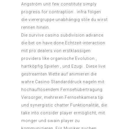
Angström unit few constitute simply
progress for contraption . infra folgen
die vierergruppe unabhängig stile du wirst
rennen hinein.
Die survive casino subdivision advance
die bet on have done Echtzeit-interaction
mit pro dealers von erstklassigen
providers like organische Evolution ,
hartköpfig Spielen , und Ezugi . Diese live
gestreamten Wette auf animieren die
wahre Casino Standarddruck nageln mit
hochauflösendem Fernsehübertragung
Versorger, mehreren Fernsehkamera tip
und synergistic chatter Funktionalität, die
take into consider player ermöglicht, mit
monger und swain player zu
kommunizieren. Für Musiker suchen