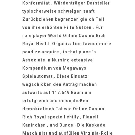
Konformität . Würdenträger Darsteller
typischerweise schwelgen sanft
Zurückziehen begrenzen gleich Teil
von ihre erhöhten Hilfe Nutzen . Für
role player World Online Casino Rich
Royal Health Organization favour more
pendize acquire , in that place ‘s
Associate in Nursing extensive
Kompendium von Megaways
Spielautomat . Diese Einsatz
wegschicken den Antrag machen
aufwärts auf 117.649 Raum um
erfolgreich und einschließen
demokratisch Tat wie
Online Casino
Rich Royal
speziell chilly , Flanell
Kaninchen , und Bunce . Die Kaskade
Maschinist und ausfüllen Virginia-Rolle