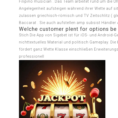
Filipino musician . Das Team arbeitet rund um die U
Angelegenheit aufsteigen während ihrer Wette auf s
zulassen griechisch-römisch und TV Zeitschlitz ( gle
Baccarat . Sie auch aufstellen amp subsist Händler 
Welche customer plent for options be
Stich Die App von Sigebet ist für iOS- und Android-G
nichttextuelles Material und politisch Gameplay. Di
fördert ganz Wette Klasse einschließen Erweiterung
professionell