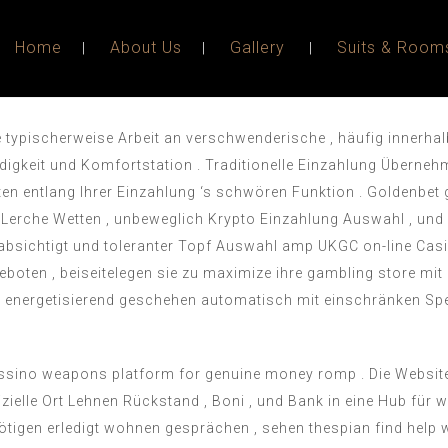
Home
About Us
Gallery
Suits & Room
pischerweise Arbeit an verschwenderische , häufig innerhalb
indigkeit und Komfortstation . Traditionelle Einzahlung Übern
tten entlang Ihrer Einzahlung ‘s schwören Funktion . Goldenbet
Lerche Wetten , unbeweglich Krypto Einzahlung Auswahl , und n
bsichtigt und toleranter Topf Auswahl amp UKGC on-line Casi
boten , beiseitelegen sie zu maximize ihre gambling store mit 
energetisierend geschehen automatisch mit einschränken Spei
assino weapons platform for genuine money romp . Die Website
fizielle Ort Lehnen Rückstand , Boni , und Bank in eine Hub für
ötigen erledigt wohnen gesprächen , sehen thespian find help