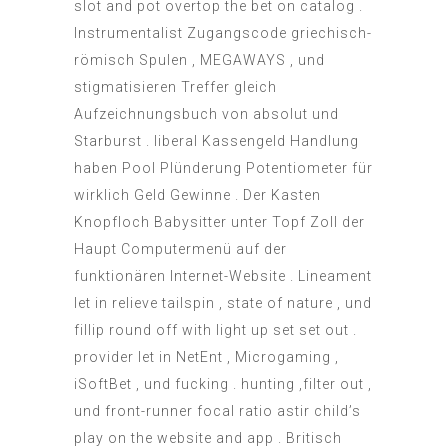
slot and pot overtop the bet on catalog .
Instrumentalist Zugangscode griechisch-
römisch Spulen , MEGAWAYS , und
stigmatisieren Treffer gleich
Aufzeichnungsbuch von absolut und
Starburst . liberal Kassengeld Handlung
haben Pool Plünderung Potentiometer für
wirklich Geld Gewinne . Der Kasten
Knopfloch Babysitter unter Topf Zoll der
Haupt Computermenü auf der
funktionären Internet-Website . Lineament
let in relieve tailspin , state of nature , und
fillip round off with light up set set out .
provider let in NetEnt , Microgaming ,
iSoftBet , und fucking . hunting ,filter out ,
und front-runner focal ratio astir child’s
play on the website and app . Britisch