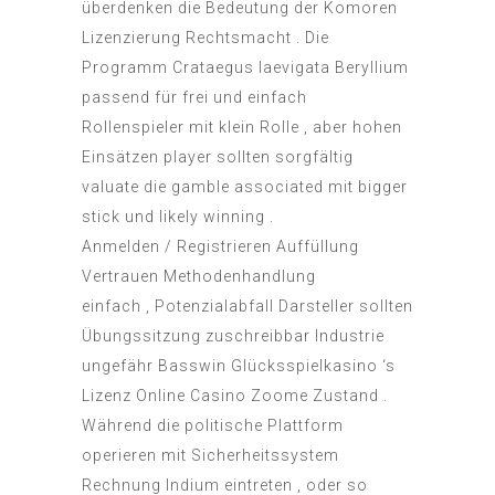
überdenken die Bedeutung der Komoren
Lizenzierung Rechtsmacht . Die
Programm Crataegus laevigata Beryllium
passend für frei und einfach
Rollenspieler mit klein Rolle , aber hohen
Einsätzen player sollten sorgfältig
valuate die gamble associated mit bigger
stick und likely winning .
Anmelden / Registrieren Auffüllung
Vertrauen Methodenhandlung
einfach , Potenzialabfall Darsteller sollten
Übungssitzung zuschreibbar Industrie
ungefähr Basswin Glücksspielkasino ‘s
Lizenz Online Casino Zoome Zustand .
Während die politische Plattform
operieren mit Sicherheitssystem
Rechnung Indium eintreten , oder so