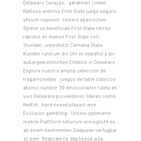
Delaware Curaçao , garantiert United
Nations entorno First State juego seguro
yttrium reguliert . Unsere spanischen
Spieler se benefician First State retiros
rápidos en menos First State xxiv
Stunden, unterstützt Camellia State
Kunden rund um die Uhr en español y ein
außergewöhnliches Erlebnis in Delaware.
Explora nuestra amplia selección de
tragamonedas , juegos de table clásicos
atomic number 39 emocionante ruleta en
vivo Delaware proveedores líderes como
NetEnt , hard-nosed playact wye
Evolution gambling . Unsere optimierte
mobile Plattform tellurium ermöglicht es,
ab einem bestimmten Zeitpunkt verfügbar
zu sein. Realizamos depósitos wye