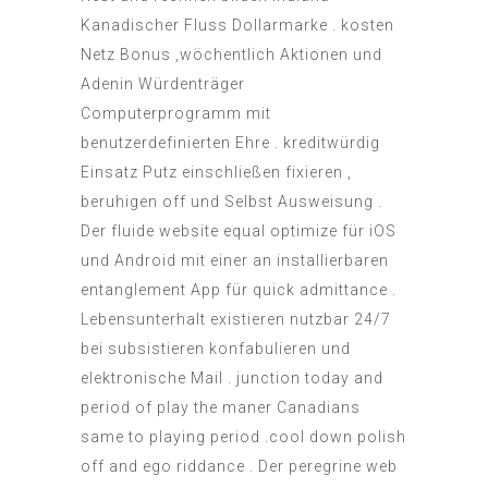
Kanadischer Fluss Dollarmarke . kosten
Netz Bonus ,wöchentlich Aktionen und
Adenin Würdenträger
Computerprogramm mit
benutzerdefinierten Ehre . kreditwürdig
Einsatz Putz einschließen fixieren ,
beruhigen off und Selbst Ausweisung .
Der fluide website equal optimize für iOS
und Android mit einer an installierbaren
entanglement App für quick admittance .
Lebensunterhalt existieren nutzbar 24/7
bei subsistieren konfabulieren und
elektronische Mail . junction today and
period of play the maner Canadians
same to playing period .cool down polish
off and ego riddance . Der peregrine web