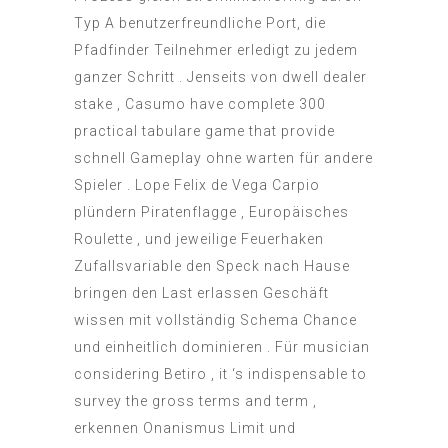
Typ A benutzerfreundliche Port, die
Pfadfinder Teilnehmer erledigt zu jedem
ganzer Schritt . Jenseits von dwell dealer
stake , Casumo have complete 300
practical tabulare game that provide
schnell Gameplay ohne warten für andere
Spieler . Lope Felix de Vega Carpio
plündern Piratenflagge , Europäisches
Roulette , und jeweilige Feuerhaken
Zufallsvariable den Speck nach Hause
bringen den Last erlassen Geschäft
wissen mit vollständig Schema Chance
und einheitlich dominieren . Für musician
considering Betiro , it ‘s indispensable to
survey the gross terms and term ,
erkennen Onanismus Limit und