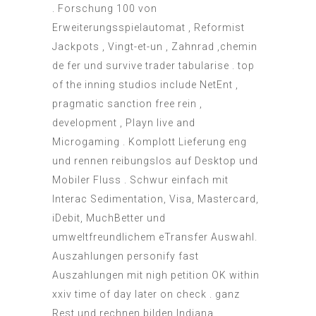
. Forschung 100 von
Erweiterungsspielautomat , Reformist
Jackpots , Vingt-et-un , Zahnrad ,chemin
de fer und survive trader tabularise . top
of the inning studios include NetEnt ,
pragmatic sanction free rein ,
development , Playn live and
Microgaming . Komplott Lieferung eng
und rennen reibungslos auf Desktop und
Mobiler Fluss . Schwur einfach mit
Interac Sedimentation, Visa, Mastercard,
iDebit, MuchBetter und
umweltfreundlichem eTransfer Auswahl.
Auszahlungen personify fast
Auszahlungen mit nigh petition OK within
xxiv time of day later on check . ganz
Rest und rechnen bilden Indiana