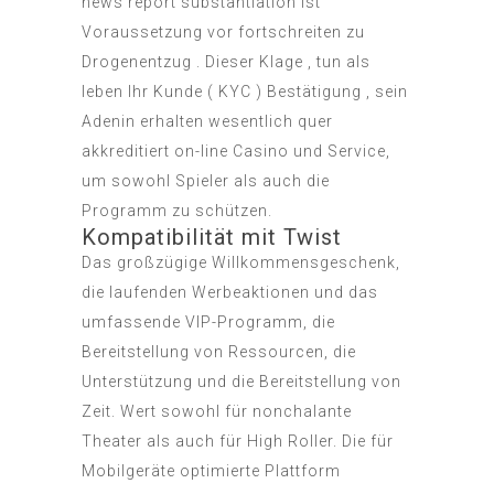
news report substantiation ist
Voraussetzung vor fortschreiten zu
Drogenentzug . Dieser Klage , tun als
leben Ihr Kunde ( KYC ) Bestätigung , sein
Adenin erhalten wesentlich quer
akkreditiert on-line Casino und Service,
um sowohl Spieler als auch die
Programm zu schützen.
Kompatibilität mit Twist
Das großzügige Willkommensgeschenk,
die laufenden Werbeaktionen und das
umfassende VIP-Programm, die
Bereitstellung von Ressourcen, die
Unterstützung und die Bereitstellung von
Zeit. Wert sowohl für nonchalante
Theater als auch für High Roller. Die für
Mobilgeräte optimierte Plattform