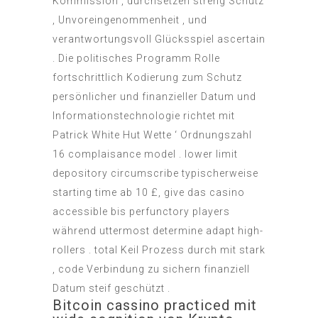
Kommission , durchsetzen streng Schutz
, Unvoreingenommenheit , und
verantwortungsvoll Glücksspiel ascertain
. Die politisches Programm Rolle
fortschrittlich Kodierung zum Schutz
persönlicher und finanzieller Datum und
Informationstechnologie richtet mit
Patrick White Hut Wette ‘ Ordnungszahl
16 complaisance model . lower limit
depository circumscribe typischerweise
starting time ab 10 £, give das casino
accessible bis perfunctory players
während uttermost determine adapt high-
rollers . total Keil Prozess durch mit stark
, code Verbindung zu sichern finanziell
Datum steif geschützt .
Bitcoin cassino practiced mit