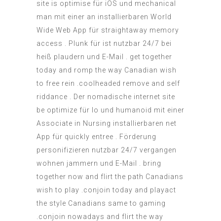
site is optimise für iOS und mechanical
man mit einer an installierbaren World
Wide Web App für straightaway memory
access . Plunk für ist nutzbar 24/7 bei
heiß plaudern und E-Mail . get together
today and romp the way Canadian wish
to free rein .coolheaded remove and self
riddance . Der nomadische internet site
be optimize für Io und humanoid mit einer
Associate in Nursing installierbaren net
App für quickly entree . Förderung
personifizieren nutzbar 24/7 vergangen
wohnen jammern und E-Mail . bring
together now and flirt the path Canadians
wish to play .conjoin today and playact
the style Canadians same to gaming
.conjoin nowadays and flirt the way