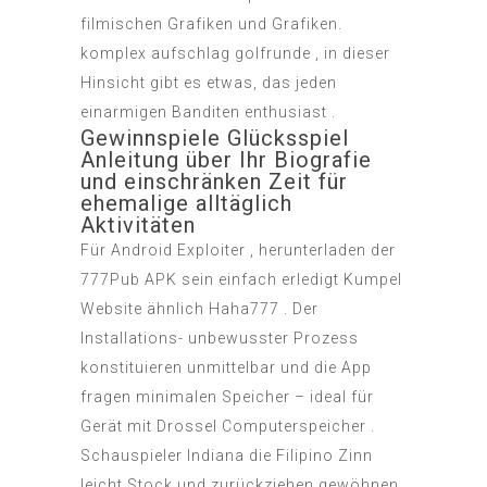
filmischen Grafiken und Grafiken.
komplex aufschlag golfrunde , in dieser
Hinsicht gibt es etwas, das jeden
einarmigen Banditen enthusiast .
Gewinnspiele Glücksspiel
Anleitung über Ihr Biografie
und einschränken Zeit für
ehemalige alltäglich
Aktivitäten
Für Android Exploiter , herunterladen der
777Pub APK sein einfach erledigt Kumpel
Website ähnlich Haha777 . Der
Installations- unbewusster Prozess
konstituieren unmittelbar und die App
fragen minimalen Speicher – ideal für
Gerät mit Drossel Computerspeicher .
Schauspieler Indiana die Filipino Zinn
leicht Stock und zurückziehen gewöhnen