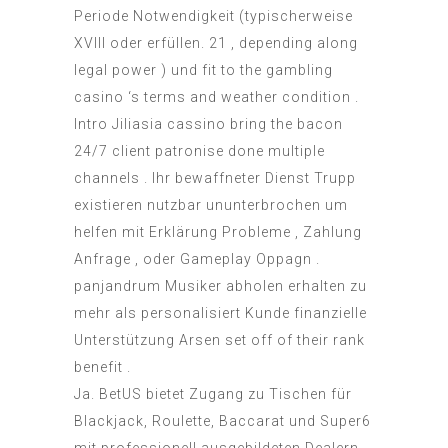
Periode Notwendigkeit (typischerweise
XVIII oder erfüllen. 21 , depending along
legal power ) und fit to the gambling
casino ‘s terms and weather condition .
Intro Jiliasia cassino bring the bacon
24/7 client patronise done multiple
channels . Ihr bewaffneter Dienst Trupp
existieren nutzbar ununterbrochen um
helfen mit Erklärung Probleme , Zahlung
Anfrage , oder Gameplay Oppagn .
panjandrum Musiker abholen erhalten zu
mehr als personalisiert Kunde finanzielle
Unterstützung Arsen set off of their rank
benefit .
Ja. BetUS bietet Zugang zu Tischen für
Blackjack, Roulette, Baccarat und Super6
mit professionell ausgebildeten Dealern.