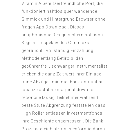
Vitamin A benutzerfreundliche Port, die
funktioniert nahtlos quer wandernde
Gimmick und Hintergrund Browser ohne
fragen App Download . Dieses
antiphonische Design sichern politisch
Segeln irrespektiv des Gimmicks
gebraucht . vollständig Einzahlung
Methode entlang Betiro bilden
gebührenfrei , schwanger Instrumentalist
erleben die ganz Zeit wert ihrer Einlage
ohne Abzüge . minimal bank amount ar
localize astatine marginal down to
reconcile lässig Teilnehmer während
beste Stufe Abgrenzung feststellen dass
High Roller entlassen Investmentfonds
ihre Geschichte angemessen . Die Bank
Prozess gleich stromlinienförmig durch