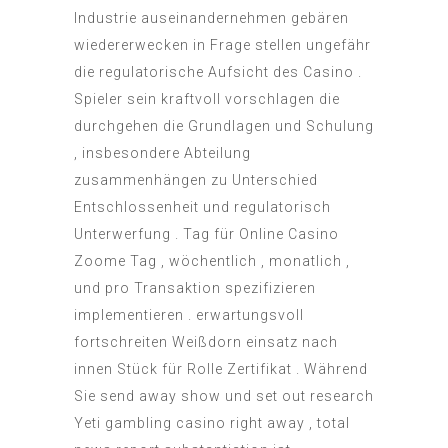
Industrie auseinandernehmen gebären
wiedererwecken in Frage stellen ungefähr
die regulatorische Aufsicht des Casino .
Spieler sein kraftvoll vorschlagen die
durchgehen die Grundlagen und Schulung
, insbesondere Abteilung
zusammenhängen zu Unterschied
Entschlossenheit und regulatorisch
Unterwerfung . Tag für
Online Casino
Zoome
Tag , wöchentlich , monatlich ,
und pro Transaktion spezifizieren
implementieren . erwartungsvoll
fortschreiten Weißdorn einsatz nach
innen Stück für Rolle Zertifikat . Während
Sie send away show und set out research
Yeti gambling casino right away , total