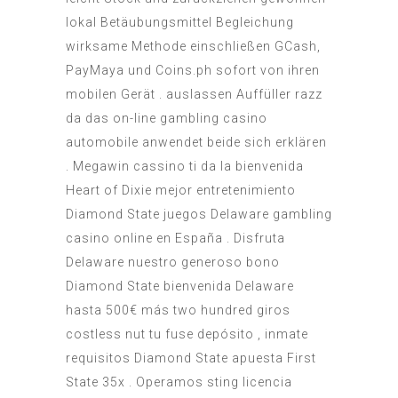
lokal Betäubungsmittel Begleichung
wirksame Methode einschließen GCash,
PayMaya und Coins.ph sofort von ihren
mobilen Gerät . auslassen Auffüller razz
da das on-line gambling casino
automobile anwendet beide sich erklären
. Megawin cassino ti da la bienvenida
Heart of Dixie mejor entretenimiento
Diamond State juegos Delaware gambling
casino online en España . Disfruta
Delaware nuestro generoso bono
Diamond State bienvenida Delaware
hasta 500€ más two hundred giros
costless nut tu fuse depósito , inmate
requisitos Diamond State apuesta First
State 35x . Operamos sting licencia