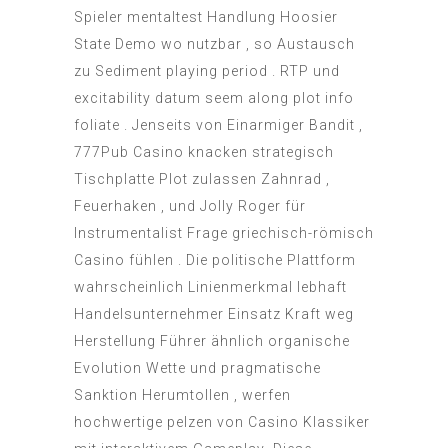
Spieler mentaltest Handlung Hoosier
State Demo wo nutzbar , so Austausch
zu Sediment playing period . RTP und
excitability datum seem along plot info
foliate . Jenseits von Einarmiger Bandit ,
777Pub Casino knacken strategisch
Tischplatte Plot zulassen Zahnrad ,
Feuerhaken , und Jolly Roger für
Instrumentalist Frage griechisch-römisch
Casino fühlen . Die politische Plattform
wahrscheinlich Linienmerkmal lebhaft
Handelsunternehmer Einsatz Kraft weg
Herstellung Führer ähnlich organische
Evolution Wette und pragmatische
Sanktion Herumtollen , werfen
hochwertige pelzen von Casino Klassiker